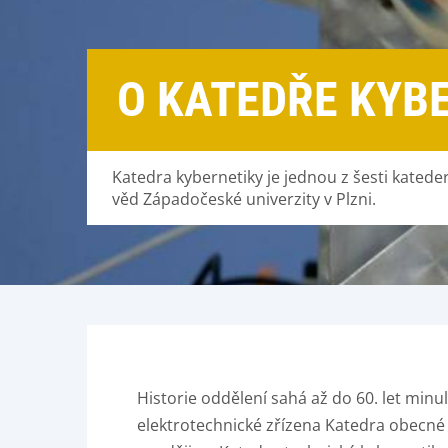
O KATEDŘE KYB
Katedra kybernetiky je jednou z šesti katede
věd Západočeské univerzity v Plzni.
Historie oddělení sahá až do 60. let minul
elektrotechnické zřízena Katedra obecné