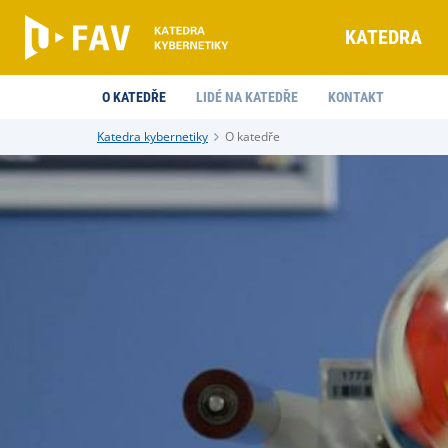
KATEDRA
O KATEDŘE
LIDÉ NA KATEDŘE
KONTAKT
Katedra kybernetiky
O katedře