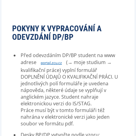
POKYNY K VYPRACOVÁNÍ A
ODEVZDÁNÍ DP/BP
Před odevzdáním DP/BP student na www
adrese
(→ moje studium →
portal.zcu.cz
kvalifikační práce) vyplní formulář
DOPLNĚNÍ ÚDAJŮ O KVALIFIKAČNÍ PRÁCI. U
jednotlivých polí formuláře je uvedena
nápověda, některé údaje se vyplňují v
anglickém jazyce. Student nahraje
elektronickou verzi do IS/STAG.
Práce musí být v tomto formuláři též
nahrána v elektronické verzi jako jeden
soubor ve formátu pdf.
Desky BP/DP vytvořte podle vzoru: