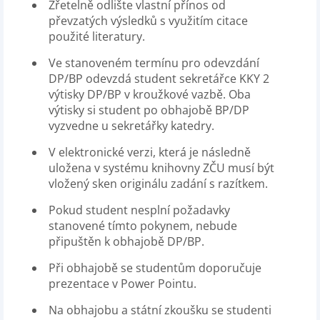
Zřetelně odlište vlastní přínos od
převzatých výsledků s využitím citace
použité literatury.
Ve stanoveném termínu pro odevzdání
DP/BP odevzdá student sekretářce KKY 2
výtisky DP/BP v kroužkové vazbě. Oba
výtisky si student po obhajobě BP/DP
vyzvedne u sekretářky katedry.
V elektronické verzi, která je následně
uložena v systému knihovny ZČU musí být
vložený sken originálu zadání s razítkem.
Pokud student nesplní požadavky
stanovené tímto pokynem, nebude
připuštěn k obhajobě DP/BP.
Při obhajobě se studentům doporučuje
prezentace v Power Pointu.
Na obhajobu a státní zkoušku se studenti