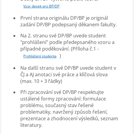
Vzor desek pro BP/DP
První strana originálu DP/BP je originál
zadání DP/BP podepsaný děkanem fakulty.
Na 2. stranu své DP/BP uvede student
"prohlášení" podle předepsaného vzoru a
případné poděkování. (Příloha č.1 -
)
Prohlášení studenta
Na další stranu své DP/BP uvede student v
ČJ a AJ anotaci své práce a klíčová slova
(max. 10 + 3 řádky)
Při zpracování své DP/BP respektujte
ustálené formy zpracování: formulace
problému, současný stav řešené
problematiky, navržený způsob řešení,
prezentace a zhodnocení výsledků, seznam
literatury.