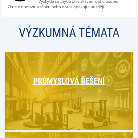
Vyskytla se chyba při získávání dat o osobě.
Zkuste obnovit stránku nebo dotaz opakujte později.
VÝZKUMNÁ TÉMATA
PRŮMYSLOVÁ ŘEŠENÍ